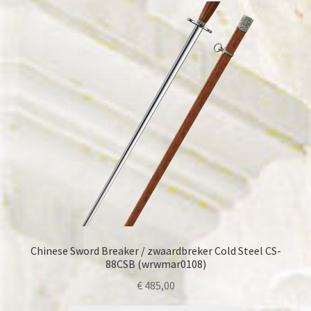
Subme
Wetenswaardigheden
uitvou
Onze merken
Chinese Sword Breaker / zwaardbreker Cold Steel CS-
88CSB (wrwmar0108)
€
485,00