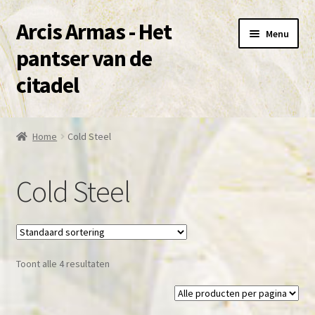
Arcis Armas - Het
Ga
Ga
Menu
door
naar
pantser van de
naar
de
citadel
navigatie
inhoud
Over deze site en Shop
Home
Cold Steel
Subme
Winkel
uitvou
Cold Steel
Mijn account
contact
Subme
Toont alle 4 resultaten
voorwaarden
uitvou
Agenda