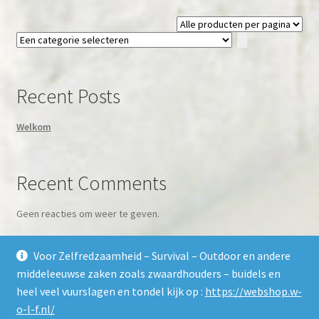
Een
categorie
selecteren
Recent Posts
Welkom
Recent Comments
Geen reacties om weer te geven.
Voor Zelfredzaamheid – Survival – Outdoor en andere
middeleeuwse zaken zoals zwaardhouders – buidels en
heel veel vuurslagen en tondel kijk op :
https://webshop.w-
o-l-f.nl/
© Arcis Armas - Het pantser van de citadel 2026