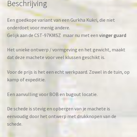
Beschrijving
op
kamp
of
Een goedkope variant van een Gurkha Kukri, die niet
expeditie
onderdoet voor menig andere.
aantal
Gelijk aan de CST-97KMSZ maar nu met een
vinger guard
Het unieke ontwerp / vormgeving en het gewicht, maakt
dat deze machete voor veel klussen geschikt is.
Voor de prijs is het een echt werkpaard. Zowel in de tuin, op
kamp of expeditie.
Een aanvulling voor BOB en bugout locatie.
De schede is stevig en opbergen van je machete is
eenvoudig door het ontwerp met drukknopen van de
schede.