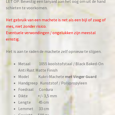
LET OP: Bevestig een lanyard aan het oog om uit de hand
schieten te voorkomen.
Het gebruik van een machete is net als een bijl of zaag of
mes, niet zonder risico.
Eventuele verwondingen / ongelukken zijn meestal
ernstig.
Het is aan te raden de machete zelf opnieuw te slijpen.
Metaal 1055 koolstofstaal / Black Baked-On
Anti Rust Matte Finish
Model Kukri-Machete
met Vinger Guard
Handgreep Kunststof / Polypropyleen
Foedraal Cordura
Dikte +/- 3,5 mm
Lengte 45 cm
Lemmet 33 cm
Gewicht 500 gr