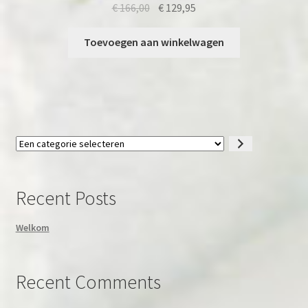
Oorspronkelijke
Huidige
€
166,00
€
129,95
prijs
prijs
was:
is:
Toevoegen aan winkelwagen
€ 166,00.
€ 129,95.
Een
categorie
selecteren
Recent Posts
Welkom
Recent Comments