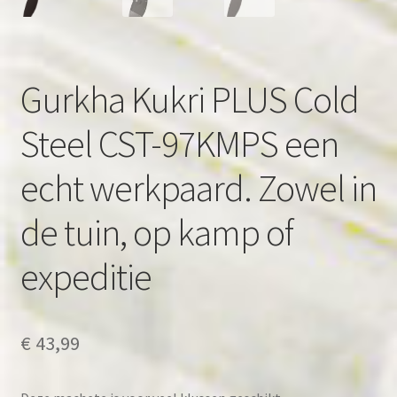
Gurkha Kukri PLUS Cold
Steel CST-97KMPS een
echt werkpaard. Zowel in
de tuin, op kamp of
expeditie
€
43,99