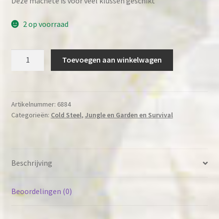
Deze machete is voor veel klussen geschikt
2 op voorraad
Gurkha
Toevoegen aan winkelwagen
Kukri
PLUS
Cold
Steel
Artikelnummer:
6884
Categorieën:
Cold Steel
,
Jungle en Garden en Survival
CST-
97KMPS
een
echt
Beschrijving
werkpaard.
Zowel
in
Beoordelingen (0)
de
tuin,