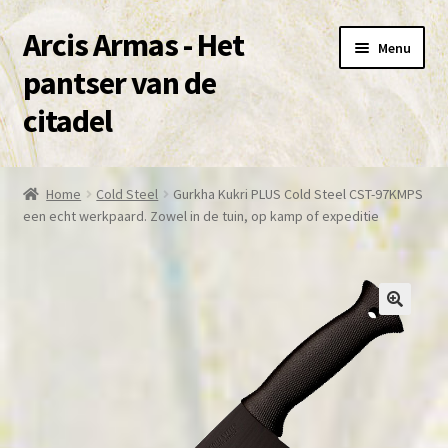
Arcis Armas - Het
Ga
Ga
Menu
door
naar
pantser van de
naar
de
citadel
navigatie
inhoud
Over deze site en Shop
Home
Cold Steel
Gurkha Kukri PLUS Cold Steel CST-97KMPS
Subme
een echt werkpaard. Zowel in de tuin, op kamp of expeditie
Winkel
uitvou
Mijn account
contact
🔍
Subme
voorwaarden
uitvou
Agenda