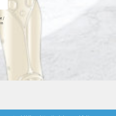
e /
en