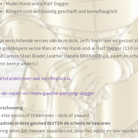
Model:Hand and a Half Dagger
Klingen sind vollständig geschärft und kampftauglich
ijn verschillende versies van deze dolk, zelfs bruin leer en gecoat s
e goedkopere versie Man at Arms Hand-and-a-Half Dagger (13.0 I
d Carbon Steel Blade) Leather Handle 88HNHDM ( is zwart en sch
lein beetje anders )
erstanden over wat een Replica is.
-de-rapier-en-main-gauche-parrying-dagger
rschuwing
 elke koolstof stalen mes – dolk of zwaard
advies is deze geolied BUITEN de schede te bewaren
ring leert dat messen zwaarden ed, door het vocht en leer worden