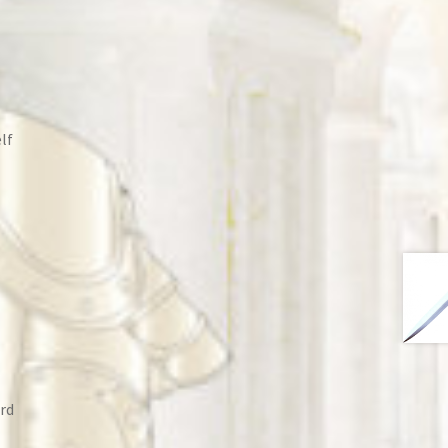
lf
rd