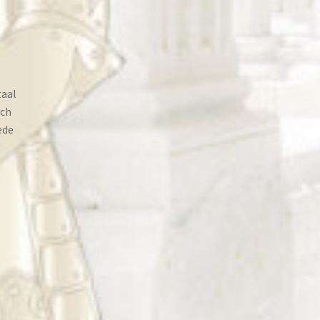
taal
nch
ede