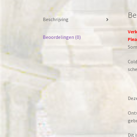
Be
Beschrijving
Verk
Beoordelingen (0)
Plea
Some
Cold
sch
Deze
Ontw
gebr
Dit 