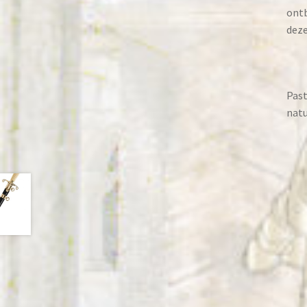
ontb
deze
Past
natu