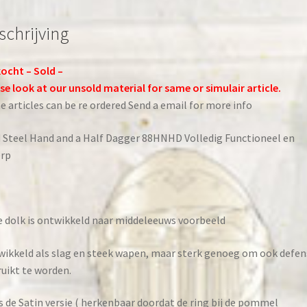
schrijving
ocht – Sold –
se look at our unsold material for same or simulair article.
 articles can be re ordered Send a email for more info
 Steel Hand and a Half Dagger 88HNHD Volledig Functioneel en
erp
 dolk is ontwikkeld naar middeleeuws voorbeeld
ikkeld als slag en steek wapen, maar sterk genoeg om ook defen
uikt te worden.
is de Satin versie ( herkenbaar doordat de ring bij de pommel