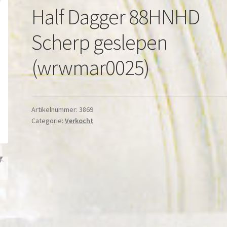
Half Dagger 88HNHD
Scherp geslepen
(wrwmar0025)
Artikelnummer:
3869
Categorie:
Verkocht