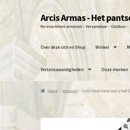
Arcis Armas - Het pantse
Ga
Ga
door
naar
Re-enactment armorum – Verzamelaar – Outdoor –
naar
de
navigatie
inhoud
Over deze site en Shop
Winkel
M
Wetenswaardigheden
Onze merken
Home
Verkocht
Cold Steel Hand and a Hal