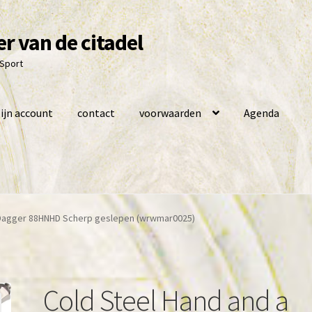
r van de citadel
 Sport
ijn account
contact
voorwaarden
Agenda
f Dagger 88HNHD Scherp geslepen (wrwmar0025)
Cold Steel Hand and a