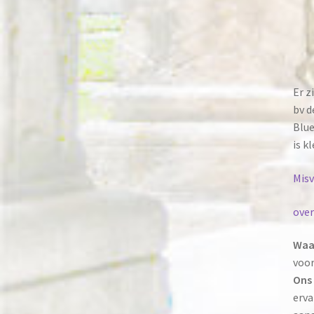
Er z
bv d
Blue
is k
Misv
over
Waa
voor
Ons 
erva