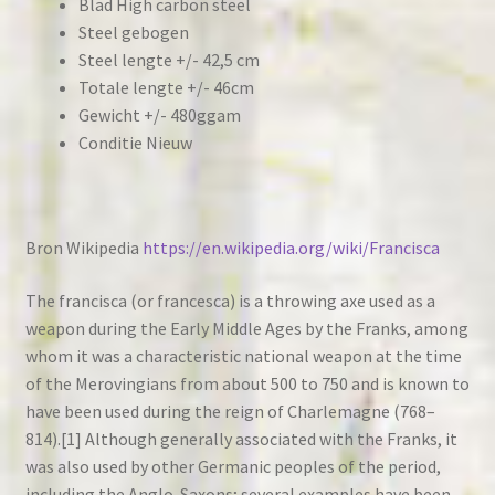
Blad High carbon steel
Steel gebogen
Steel lengte +/- 42,5 cm
Totale lengte +/- 46cm
Gewicht +/- 480ggam
Conditie Nieuw
Bron Wikipedia
https://en.wikipedia.org/wiki/Francisca
The francisca (or francesca) is a throwing axe used as a
weapon during the Early Middle Ages by the Franks, among
whom it was a characteristic national weapon at the time
of the Merovingians from about 500 to 750 and is known to
have been used during the reign of Charlemagne (768–
814).[1] Although generally associated with the Franks, it
was also used by other Germanic peoples of the period,
including the Anglo-Saxons; several examples have been