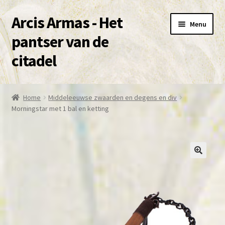
Arcis Armas - Het
Ga
Ga
Menu
door
naar
pantser van de
naar
de
citadel
navigatie
inhoud
Over deze site en Shop
Home
Middeleeuwse zwaarden en degens en div
Subme
Morningstar met 1 bal en ketting
Winkel
uitvou
Mijn account
contact
🔍
Subme
voorwaarden
uitvou
Agenda