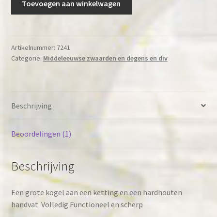
Toevoegen aan winkelwagen
met
1
bal
en
Artikelnummer:
7241
Categorie:
Middeleeuwse zwaarden en degens en div
ketting
aantal
Beschrijving
Beoordelingen (1)
Beschrijving
Een grote kogel aan een ketting en een hardhouten
handvat Volledig Functioneel en scherp