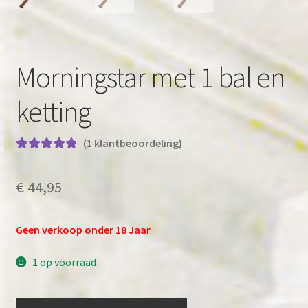
Morningstar met 1 bal en
ketting
(
1
klantbeoordeling)
Gewaardeerd
1
5.00
op 5
€
44,95
gebaseerd op
klantbeoordel
ing
Geen verkoop onder 18 Jaar
1 op voorraad
Morningstar