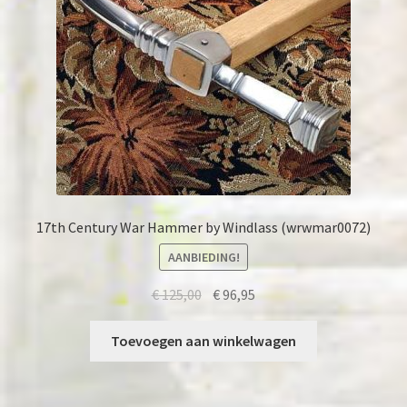
17th Century War Hammer by Windlass (wrwmar0072)
AANBIEDING!
Oorspronkelijke
Huidige
€
125,00
€
96,95
prijs
prijs
was:
is:
Toevoegen aan winkelwagen
€ 125,00.
€ 96,95.