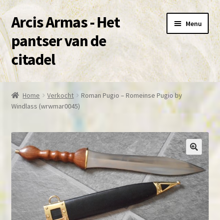
Arcis Armas - Het
Ga
Ga
Menu
door
naar
pantser van de
naar
de
citadel
navigatie
inhoud
Over deze site en Shop
Home
Verkocht
Roman Pugio – Romeinse Pugio by
Subme
Windlass (wrwmar0045)
Winkel
uitvou
Mijn account
contact
🔍
Subme
voorwaarden
uitvou
Agenda